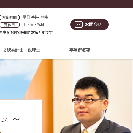
平日 9時～21時
対応時間
お問合せ
土・日・祝日
定休日
※事前予約で時間外対応可能です
公認会計士・税理士
事務所概要
ュ～
ら