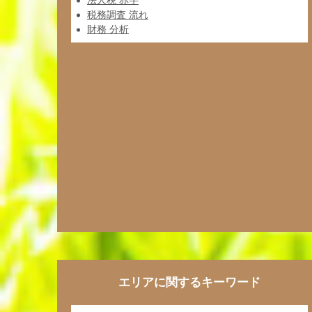
法人税 赤字
税務調査 流れ
財務 分析
エリアに関するキーワード