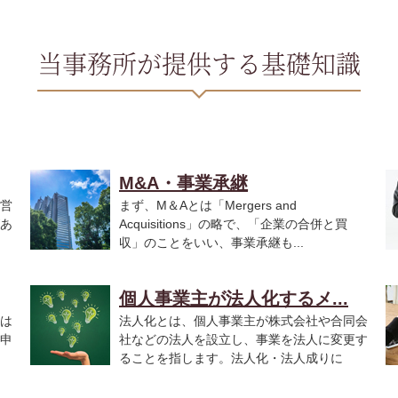
当事務所が提供する基礎知識
M&A・事業承継
営
まず、M＆Aとは「Mergers and
あ
Acquisitions」の略で、「企業の合併と買
収」のことをいい、事業承継も...
こ.
個人事業主が法人化するメ...
は
法人化とは、個人事業主が株式会社や合同会
申
社などの法人を設立し、事業を法人に変更す
ることを指します。法人化・法人成りに
は、...
税.