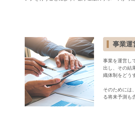
事業運
事業を運営し
出し、その結
織体制をどう
そのためには
る将来予測も