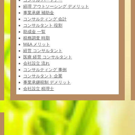
コンサル パートナー
経理 アウトソーシング デメリット
事業承継 補助金
コンサルティング 会計
コンサルタント 役割
助成金 一覧
税務調査 時期
M&A メリット
経営 コンサルタント
医療 経営 コンサルタント
会社設立 流れ
コンサルティング 事例
コンサルタント 企業
事業承継税制 デメリット
会社設立 税理士