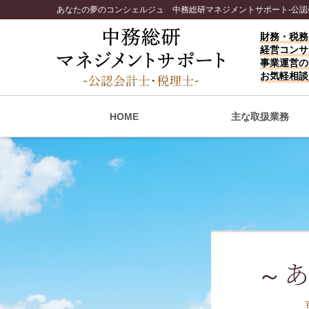
あなたの夢のコンシェルジュ 中務総研マネジメントサポート-公認
財務・税務
経営コンサ
事業運営の
お気軽相談
HOME
主な取扱業務
～