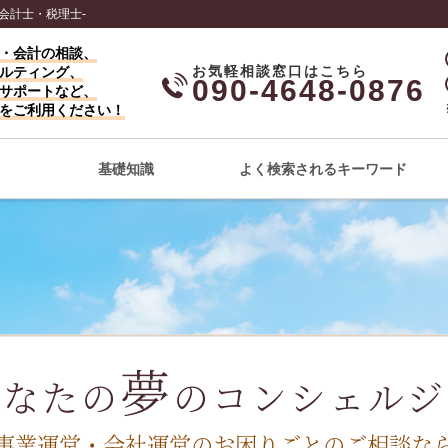
会計士・税理士-
・会計の相談、
ルティング、
090-4648-0876
サポートなど、
をご利用ください！
基礎知識
よく検索されるキーワード
夢
あなたの
のコンシェルジ
事業運営・会社運営のお困りごと
のご相談な