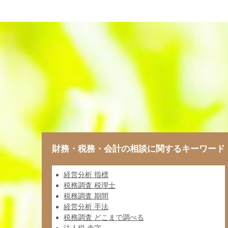
財務・税務・会計の相談に関するキーワード
経営分析 指標
税務調査 税理士
税務調査 期間
経営分析 手法
税務調査 どこまで調べる