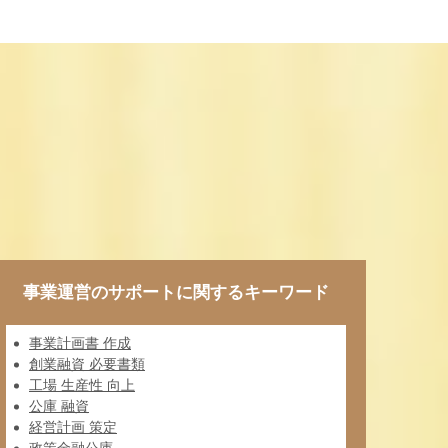
事業運営のサポートに関するキーワード
事業計画書 作成
創業融資 必要書類
工場 生産性 向上
公庫 融資
経営計画 策定