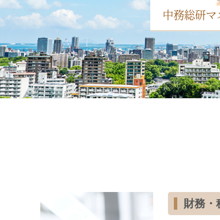
中務総研マ
財務・