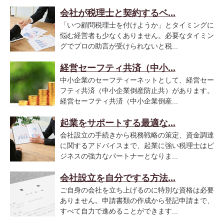
会社が税理士と契約するベ...
「いつ顧問税理士を付けようか」とタイミングに
悩む経営者も少なくありません。必要なタイミン
グでプロの助言が受けられないと税...
経営セーフティ共済（中小...
中小企業のセーフティーネットとして、経営セー
フティ共済（中小企業倒産防止共）があります。
経営セーフティ共済（中小企業倒産...
起業をサポートする最適な...
会社設立の手続きから税務戦略の策定、資金調達
に関するアドバイスまで、起業に強い税理士はビ
ジネスの強力なパートナーとなりま...
会社設立を自分でする方法...
ご自身の会社を立ち上げるのに特別な資格は必要
ありません。申請書類の作成から登記申請まで、
すべて自力で進めることができます...