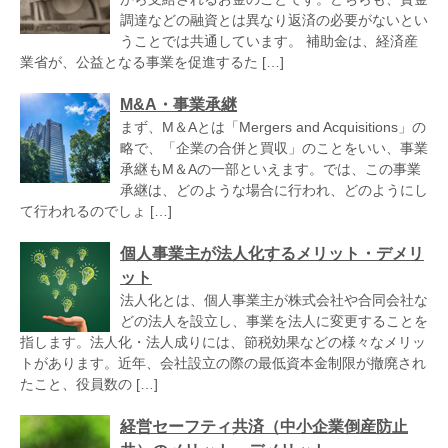
調達などの融資とは異なり返済の必要がないとい
うことでは共通しています。 補助金は、経済産
業省が、公益となる事業を促進するた […]
M&A・事業承継
まず、M＆Aとは「Mergers and Acquisitions」の
略で、「企業の合併と買収」のことをいい、事業
承継もM＆Aの一部といえます。では、この事業
承継は、どのような場合に行われ、どのようにし
て行われるのでしょ […]
個人事業主が法人化するメリット・デメリ
ット
法人化とは、個人事業主が株式会社や合同会社な
どの法人を設立し、事業を法人に変更することを
指します。法人化・法人成りには、節税効果などの様々なメリッ
トがあります。近年、会社設立の際の最低資本金制限が撤廃され
たこと、役員数の […]
経営セーフティ共済（中小企業倒産防止