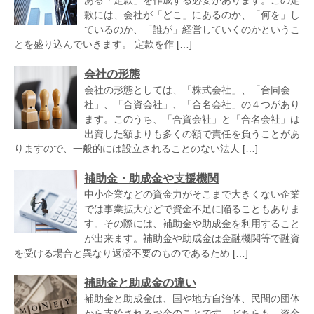
ある「定款」を作成する必要があります。この定
款には、会社が「どこ」にあるのか、「何を」し
ているのか、「誰が」経営していくのかというこ
とを盛り込んでいきます。 定款を作 […]
会社の形態
会社の形態としては、「株式会社」、「合同会
社」、「合資会社」、「合名会社」の４つがあり
ます。このうち、「合資会社」と「合名会社」は
出資した額よりも多くの額で責任を負うことがあ
りますので、一般的には設立されることのない法人 […]
補助金・助成金や支援機関
中小企業などの資金力がそこまで大きくない企業
では事業拡大などで資金不足に陥ることもありま
す。その際には、補助金や助成金を利用すること
が出来ます。補助金や助成金は金融機関等で融資
を受ける場合と異なり返済不要のものであるため […]
補助金と助成金の違い
補助金と助成金は、国や地方自治体、民間の団体
から支給されるお金のことです。どちらも、資金