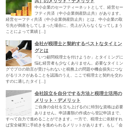
共）のメリット・デメリット
中小企業のセーフティーネットとして、経営セー
フティ共済（中小企業倒産防止共）があります。
経営セーフティ共済（中小企業倒産防止共）とは、中小企業の取
引先が倒産をしてしまった場合に、売上が入らなくなってしまう
ことによって業績 […]
会社が税理士と契約するベストなタイミン
グとは
「いつ顧問税理士を付けようか」とタイミングに
悩む経営者も少なくありません。必要なタイミン
グでプロの助言が受けられないと税務上の問題や機会損失につな
がるリスクがあることを認識のうえ、ここで税理士と契約を交わ
すのに適したタイ […]
会社設立を自分でする方法と税理士活用の
メリット・デメリット
ご自身の会社を立ち上げるのに特別な資格は必要
ありません。申請書類の作成から登記申請まで、
すべて自力で進めることができます。一方で、税理士に依頼すれ
ば安全確実に手続きを進められるメリットがあります。もし「会