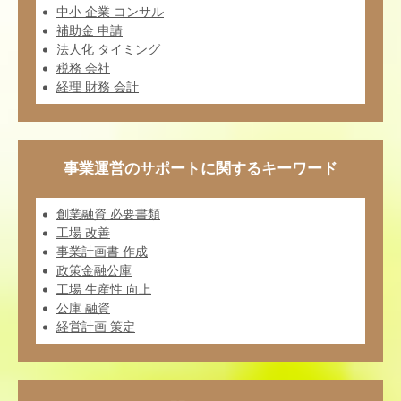
中小 企業 コンサル
補助金 申請
法人化 タイミング
税務 会社
経理 財務 会計
事業運営のサポートに関するキーワード
創業融資 必要書類
工場 改善
事業計画書 作成
政策金融公庫
工場 生産性 向上
公庫 融資
経営計画 策定