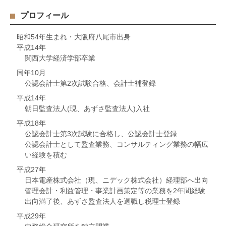
プロフィール
昭和54年生まれ・大阪府八尾市出身
平成14年
関西大学経済学部卒業
同年10月
公認会計士第2次試験合格、会計士補登録
平成14年
朝日監査法人(現、あずさ監査法人)入社
平成18年
公認会計士第3次試験に合格し、公認会計士登録
公認会計士として監査業務、コンサルティング業務の幅広
い経験を積む
平成27年
日本電産株式会社（現、ニデック株式会社）経理部へ出向
管理会計・利益管理・事業計画策定等の業務を2年間経験
出向満了後、あずさ監査法人を退職し税理士登録
平成29年