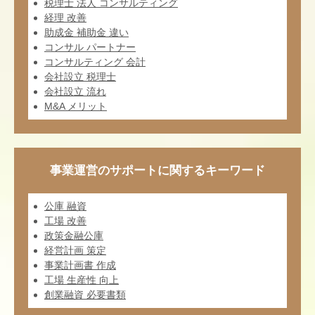
税理士 法人 コンサルティング
経理 改善
助成金 補助金 違い
コンサル パートナー
コンサルティング 会計
会社設立 税理士
会社設立 流れ
M&A メリット
事業運営のサポートに関するキーワード
公庫 融資
工場 改善
政策金融公庫
経営計画 策定
事業計画書 作成
工場 生産性 向上
創業融資 必要書類