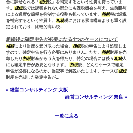
合に課せられる「
相続
税」を補完するという性質を持っていま
す。
相続
税では課税されない部分にも課税機会を与え、生前贈与
による過度な節税を抑制する役割も担っています。
相続
税の課税
を補完するという性質上、
相続
税における累進構造よりも重く設
定されており、比較的高い税...
相続後に確定申告が必要になる4つのケースについて
相続
により財産を受け取った場合、
相続
税の申告により処理しま
すので、確定申告を行う必要はありません。ただ、
相続
財産を売
却したり
相続
財産から収入を得たり、特定の場合には後々
相続
人
にも確定申告が必要となります。
相続
後、どんなケースで確定
申告が必要になるのか、当記事で解説いたします。ケース①
相続
財産を売却した確定申告が...
« 経営コンサルティング 大阪
経営コンサルティング 奈良 »
一覧に戻る