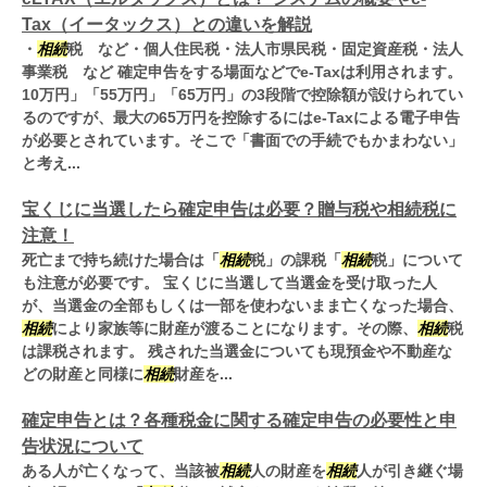
Tax（イータックス）との違いを解説
・
相続
税 など・個人住民税・法人市県民税・固定資産税・法人
事業税 など 確定申告をする場面などでe-Taxは利用されます。
10万円」「55万円」「65万円」の3段階で控除額が設けられてい
るのですが、最大の65万円を控除するにはe-Taxによる電子申告
が必要とされています。そこで「書面での手続でもかまわない」
と考え...
宝くじに当選したら確定申告は必要？贈与税や相続税に
注意！
死亡まで持ち続けた場合は「
相続
税」の課税「
相続
税」について
も注意が必要です。 宝くじに当選して当選金を受け取った人
が、当選金の全部もしくは一部を使わないまま亡くなった場合、
相続
により家族等に財産が渡ることになります。その際、
相続
税
は課税されます。 残された当選金についても現預金や不動産な
どの財産と同様に
相続
財産を...
確定申告とは？各種税金に関する確定申告の必要性と申
告状況について
ある人が亡くなって、当該被
相続
人の財産を
相続
人が引き継ぐ場