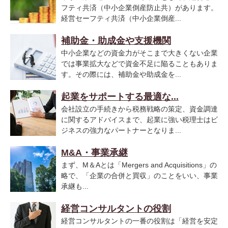
フティ共済（中小企業倒産防止共）があります。
経営セーフティ共済（中小企業倒産...
補助金・助成金や支援機関
中小企業などの資金力がそこまで大きくない企業
では事業拡大などで資金不足に陥ることもありま
す。その際には、補助金や助成金を...
起業をサポートする最適な...
会社設立の手続きから税務戦略の策定、資金調達
に関するアドバイスまで、起業に強い税理士はビ
ジネスの強力なパートナーとなりま...
M&A・事業承継
まず、M＆Aとは「Mergers and Acquisitions」の
略で、「企業の合併と買収」のことをいい、事業
承継も...
経営コンサルタントの役割
経営コンサルタントの一番の役割は「経営を安定