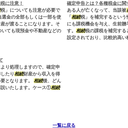
続税に注意！
確定申告とは？各種税金に関
続
税」についても注意が必要で
ある人が亡くなって、当該被
当選金の全部もしくは一部を使
「
相続
税」を補完するという
財産が渡ることになります。そ
にも課税機会を与え、生前贈
ついても現預金や不動産などの
す。
相続
税の課税を補完する
設定されており、比較的高い税.
て
により処理しますので、確定申
却したり
相続
財産から収入を得
必要となります。
相続
後、どん
解説いたします。ケース①
相続
一覧に戻る