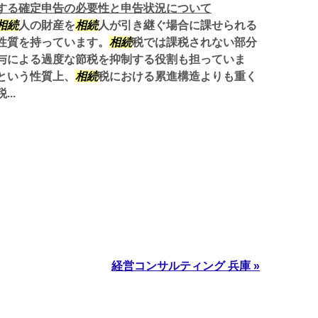
する確定申告の必要性と申告状況について
相続
人の財産を
相続
人が引き継ぐ場合に課せられる
性質を持っています。
相続
税では課税されない部分
与による過度な節税を抑制する役割も担っていま
という性質上、
相続
税における累進構造よりも重く
..
経営コンサルティング 兵庫 »