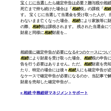
宝くじに当選したら確定申告は必要？贈与税や相
死亡まで持ち続けた場合は「
相続
税」の課税「
相
す。 宝くじに当選して当選金を受け取った人が、
わないまま亡くなった場合、
相続
により家族等に
の際、
相続
税は課税されます。 残された当選金に
財産と同様に
相続
財産を...
相続後に確定申告が必要になる4つのケースについ
相続
により財産を受け取った場合、
相続
税の申告
告を行う必要はありません。ただ、
相続
財産を売
たり、特定の場合には後々
相続
人にも確定申告が
なケースで確定申告が必要になるのか、当記事で
財産を売却した確定申告が...
« 相続 中務総研マネジメントサポート