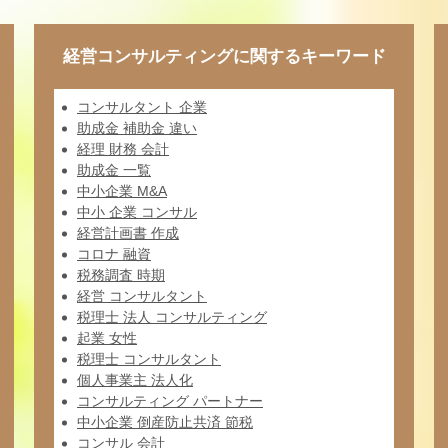
経営コンサルティングに関するキーワード
コンサルタント 企業
助成金 補助金 違い
経理 財務 会計
助成金 一覧
中小企業 M&A
中小 企業 コンサル
経営計画書 作成
コロナ 融資
税務調査 時期
経営 コンサルタント
税理士 法人 コンサルティング
起業 女性
税理士 コンサルタント
個人事業主 法人化
コンサルティング パートナー
中小企業 倒産防止共済 節税
コンサル 会計