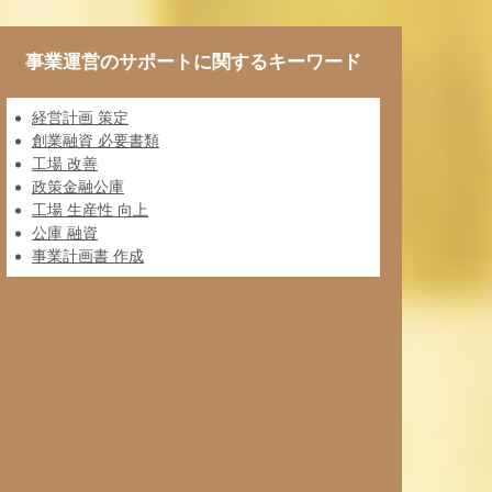
事業運営のサポートに関するキーワード
経営計画 策定
創業融資 必要書類
工場 改善
政策金融公庫
工場 生産性 向上
公庫 融資
事業計画書 作成