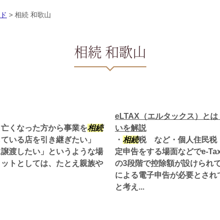
ド
>
相続 和歌山
相続 和歌山
eLTAX（エルタックス）とは
、亡くなった方から事業を
相続
いを解説
している店を引き継ぎたい」
・
相続
税 など・個人住民税
に譲渡したい」というような場
定申告をする場面などでe-Ta
リットとしては、たとえ親族や
の3段階で控除額が設けられて
による電子申告が必要とされ
と考え...