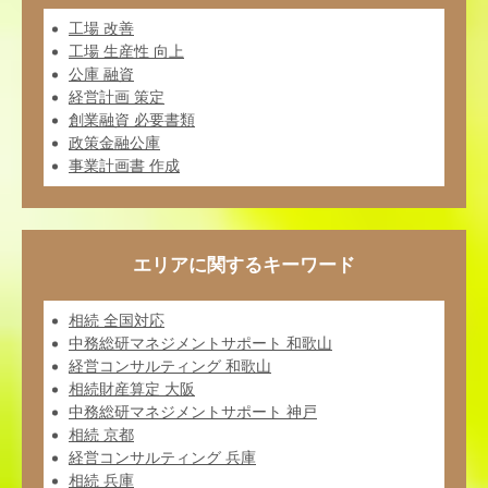
工場 改善
工場 生産性 向上
公庫 融資
経営計画 策定
創業融資 必要書類
政策金融公庫
事業計画書 作成
エリアに関するキーワード
相続 全国対応
中務総研マネジメントサポート 和歌山
経営コンサルティング 和歌山
相続財産算定 大阪
中務総研マネジメントサポート 神戸
相続 京都
経営コンサルティング 兵庫
相続 兵庫