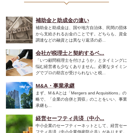
補助金と助成金の違い
補助金と助成金は、国や地方自治体、民間の団体
から支給されるお金のことです。どちらも、資金
調達などの融資とは異なり返済の必...
会社が税理士と契約するベ...
「いつ顧問税理士を付けようか」とタイミングに
悩む経営者も少なくありません。必要なタイミン
グでプロの助言が受けられないと税...
M&A・事業承継
まず、M＆Aとは「Mergers and Acquisitions」の
略で、「企業の合併と買収」のことをいい、事業
承継も...
経営セーフティ共済（中小...
中小企業のセーフティーネットとして、経営セー
フティ共済（中小企業倒産防止共）があります。