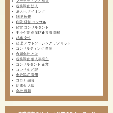
マーケティング 経営
税務調査 法人
法人化 タイミング
経理 改善
病院 経営 コンサル
経営 コンサルタント
中小企業 倒産防止共済 節税
起業 女性
経理 アウトソーシング デメリット
コンサルティング 事例
合同会社 とは
税務調査 個人事業主
コンサルタント 企業
コンサル 相談
定款認証 費用
コロナ 融資
助成金 大阪
会社 種類