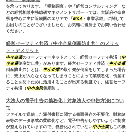
を承っております。「税務調査」や「経営コンサルティング」な
どの経営相談中務総研マネジメントサポートでは、大阪府や奈良
県を中心に主に近畿圏のエリアで 「
M&A
・事業承継」に関して
お困りのことがございましたら、お気軽に当所までお問い合わせ
ください。
経営セーフティ共済（中小企業倒産防止共）のメリッ
ト・デメリット
中小企業
のセーフティーネットとして、経営セーフティ共済（
中
小企業
倒産防止共）があります。経営セーフティ共済（
中小企業
倒産防止共）とは、
中小企業
の取引先が倒産をしてしまった場合
に、売上が入らなくなってしまうことによって業績悪化、倒産す
ることを防ぐために活用することが出来る制度です。経営セーフ
ティ共済（
中小企業
倒産防...
大法人の電子申告の義務化｜対象法人や申告方法につい
て
ファイルで送信した添付書類に関する書面保存の不要化、財務諸
表等のデータ形式の柔軟化など、電子申告がしやすいように制度
が整えられていますので、義務化されていない
中小企業
もこの機