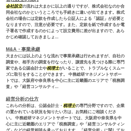
会社設立
の流れは大まかに以上の通りですが、株式会社なのか合
同会社なのかというところでも手続きに違いが出てきます。株式
会社の場合には定款を作成したら公証人による「認証」が必要と
なりますので、注意が必要です。また、定款を紙で作成するか電
子署名で作成するのかによって設立費用に差が出ますので、あら
かじめ確認しておきましょ...
M&A・事業承継
大まかには以上のような流れで事業承継は行われますが、自社の
調査や、相手方の調査を行なったり、譲渡先を見つける際に専門
家である公認会計士や
税理士
がいることで、トラブルなくスムー
ズに取引をすることができます。 中務総研マネジメントサポー
トでは、大阪府や奈良県を中心に主に近畿圏のエリアで「税務調
査」や「経営コンサルティ...
経営分析の仕方
これらの分析は、公認会計士・
税理士
の専門分野ですので、企業
の置かれている状況を知りたい方は、お気軽にご相談くださ
い。 中務総研マネジメントサポートでは、大阪府や奈良県を中
心に主に近畿圏のエリアで「税務調査」や「経営コンサルティン
グ」などの経営相談を承っております。「経営分析」に関してお