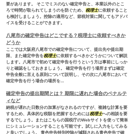
要があります。 そこでミスのない確定申告と、本業以外のとこ
ろで時間が取られてしまうのを防ぐため、
税理士
に依頼すること
も検討しましょう。控除の適用など、節税対策に関してもアドバ
イスを受けることができます。
八尾市の確定申告はどこでする？税理士に依頼すべきか
どうか
ここでは大阪府八尾市での確定申告について、提出先や提出期
限、また確定申告を
税理士
に依頼するべきかどうかについて解説
します。八尾市で初めて確定申告を行うという方は事前にしっか
りと確認をしておきましょう。 確定申告を行う場所まずは確定
申告全般に言える原則について説明し、その次に八尾市において
確定申告を行う場合の場所を...
確定申告の提出期間とは？ 期限に遅れた場合のペナルテ
ィなど
納税が遅れた日数分の加算がなされるのですが、複雑な計算を要
するため、具体的な税額を把握するためには
税理士
への相談を要
するでしょう。またはこちらの国税庁のWebサイトを使って簡単
にシミュレーションすることも可能です。試しに入力をしてみる
と良いでしょう。 青色申告特別控除が減額される青色申告で確