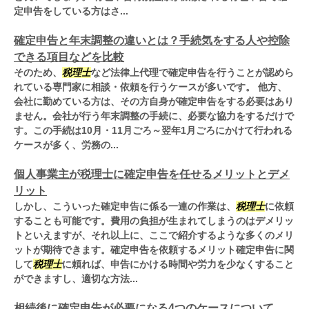
定申告をしている方はさ...
確定申告と年末調整の違いとは？手続気をする人や控除
できる項目などを比較
そのため、
税理士
など法律上代理で確定申告を行うことが認めら
れている専門家に相談・依頼を行うケースが多いです。 他方、
会社に勤めている方は、その方自身が確定申告をする必要はあり
ません。会社が行う年末調整の手続に、必要な協力をするだけで
す。この手続は10月・11月ごろ～翌年1月ごろにかけて行われる
ケースが多く、労務の...
個人事業主が税理士に確定申告を任せるメリットとデメ
リット
しかし、こういった確定申告に係る一連の作業は、
税理士
に依頼
することも可能です。費用の負担が生まれてしまうのはデメリッ
トといえますが、それ以上に、ここで紹介するような多くのメリ
ットが期待できます。確定申告を依頼するメリット確定申告に関
して
税理士
に頼れば、申告にかける時間や労力を少なくすること
ができますし、適切な方法...
相続後に確定申告が必要になる4つのケースについて