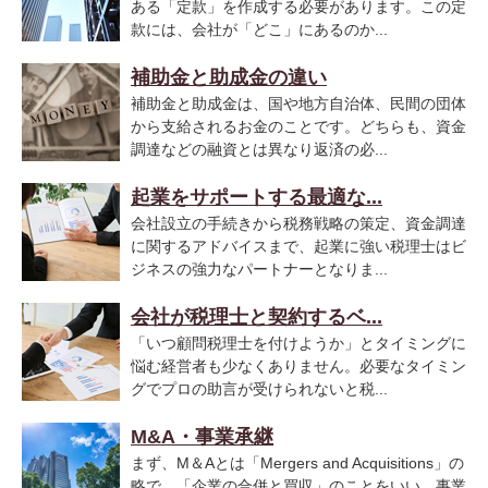
ある「定款」を作成する必要があります。この定
款には、会社が「どこ」にあるのか...
補助金と助成金の違い
補助金と助成金は、国や地方自治体、民間の団体
から支給されるお金のことです。どちらも、資金
調達などの融資とは異なり返済の必...
起業をサポートする最適な...
会社設立の手続きから税務戦略の策定、資金調達
に関するアドバイスまで、起業に強い税理士はビ
ジネスの強力なパートナーとなりま...
会社が税理士と契約するベ...
「いつ顧問税理士を付けようか」とタイミングに
悩む経営者も少なくありません。必要なタイミン
グでプロの助言が受けられないと税...
M&A・事業承継
まず、M＆Aとは「Mergers and Acquisitions」の
略で、「企業の合併と買収」のことをいい、事業