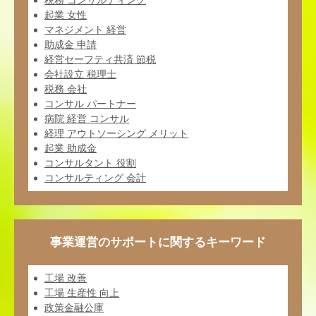
税務 コンサルティング
起業 女性
マネジメント 経営
助成金 申請
経営セーフティ共済 節税
会社設立 税理士
税務 会社
コンサル パートナー
病院 経営 コンサル
経理 アウトソーシング メリット
起業 助成金
コンサルタント 役割
コンサルティング 会計
事業運営のサポートに関するキーワード
工場 改善
工場 生産性 向上
政策金融公庫