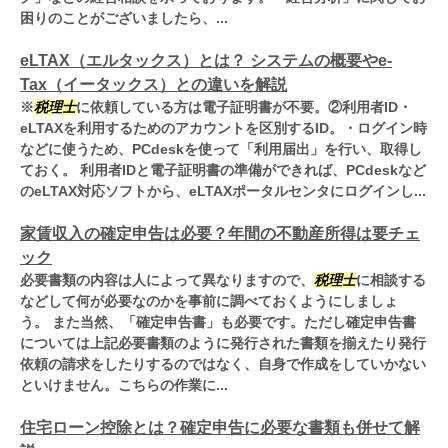
困りのことがございましたら、...
eLTAX（エルタックス）とは？ システムの概要やe-
Tax（イータックス）との違いを解説
※
税理士
に依頼している方は電子証明書が不要。②利用者ID・
eLTAXを利用するためのアカウントを区別するID。・ログイン時
などに使うため、PCdeskを使って「利用届出」を行い、取得し
ておく。 利用者IDと電子証明書の準備ができれば、PCdeskなど
のeLTAX対応ソフトから、eLTAXポータルセンタにログインし...
家賃収入の確定申告は必要？年間の不動産所得は要チェ
ック
必要書類の内容は人によって異なりますので、
税理士
に相談する
などして何が必要なのかを事前に調べておくようにしましょ
う。 また当然、「確定申告書」も必要です。ただし確定申告書
については上記必要書類のように発行された書類を揃えたり発行
依頼の請求をしたりするのではなく、自身で作成をしていかない
といけません。こちらの作業に...
住宅ローン控除とは？確定申告に必要な書類も併せて解