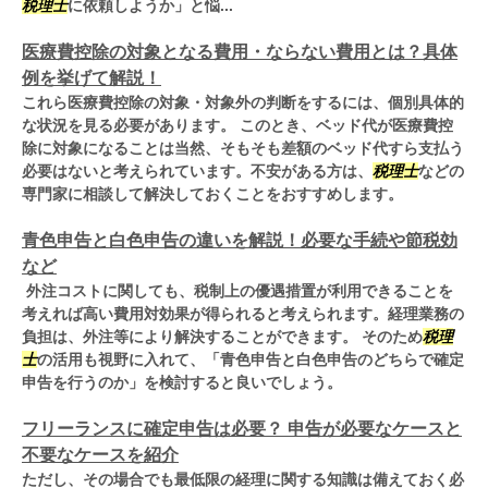
税理士
に依頼しようか」と悩...
医療費控除の対象となる費用・ならない費用とは？具体
例を挙げて解説！
これら医療費控除の対象・対象外の判断をするには、個別具体的
な状況を見る必要があります。 このとき、ベッド代が医療費控
除に対象になることは当然、そもそも差額のベッド代すら支払う
必要はないと考えられています。不安がある方は、
税理士
などの
専門家に相談して解決しておくことをおすすめします。
青色申告と白色申告の違いを解説！必要な手続や節税効
など
外注コストに関しても、税制上の優遇措置が利用できることを
考えれば高い費用対効果が得られると考えられます。経理業務の
負担は、外注等により解決することができます。 そのため
税理
士
の活用も視野に入れて、「青色申告と白色申告のどちらで確定
申告を行うのか」を検討すると良いでしょう。
フリーランスに確定申告は必要？ 申告が必要なケースと
不要なケースを紹介
ただし、その場合でも最低限の経理に関する知識は備えておく必