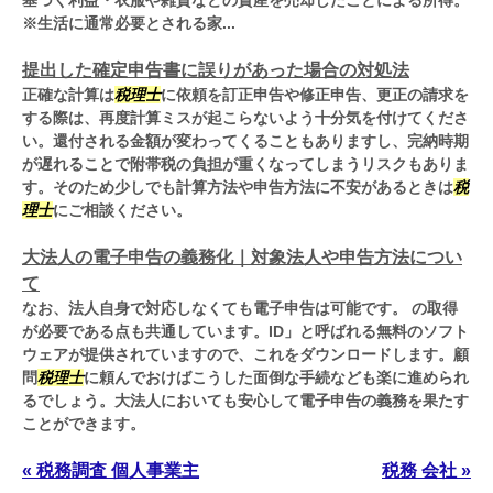
基づく利益・衣服や雑貨などの資産を売却したことによる所得。
※生活に通常必要とされる家...
提出した確定申告書に誤りがあった場合の対処法
正確な計算は
税理士
に依頼を訂正申告や修正申告、更正の請求を
する際は、再度計算ミスが起こらないよう十分気を付けてくださ
い。還付される金額が変わってくることもありますし、完納時期
が遅れることで附帯税の負担が重くなってしまうリスクもありま
す。そのため少しでも計算方法や申告方法に不安があるときは
税
理士
にご相談ください。
大法人の電子申告の義務化｜対象法人や申告方法につい
て
なお、法人自身で対応しなくても電子申告は可能です。 の取得
が必要である点も共通しています。ID」と呼ばれる無料のソフト
ウェアが提供されていますので、これをダウンロードします。顧
問
税理士
に頼んでおけばこうした面倒な手続なども楽に進められ
るでしょう。大法人においても安心して電子申告の義務を果たす
ことができます。
« 税務調査 個人事業主
税務 会社 »