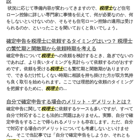
説
状況に応じて準備内容が変わってきますので、
税理士
など住宅
ローン控除に詳しい専門家に事情を伝えて、何が必要なのか、何
をしないといけないのか、そもそも住宅ローン控除の適用は受け
られるのか、といったことを聞いておくと良いでしょう。
確定申告を税理士に依頼するタイミングはいつ？ 税理士
の繁忙期と閑散期から依頼時期を考える
確定申告について
税理士
への依頼を検討するとき、急ぎでないの
であれば、より良いタイミングを見計らって依頼するのがおすす
めです。依頼を受ける
税理士
にも繁忙期と閑散期がありますの
で、できるだけ忙しくない時期に相談を持ち掛けた方が双方気持
ち良く取引を始められます。ここでは理想的な依頼のタイミング
を把握するために、
税理士
の...
自分で確定申告する場合のメリット・デメリットとは？
確定申告に関して
税理士
に依頼するケースも多いですが、すべて
自分で対応することも法的に問題はありません。実際、自分で確
定申告をすることで得られるメリットも存在します。ただ、自分
で対応する場合のデメリットについても考慮しないといけませ
ん。 そこで当記事では「自分で確定申告をしようか、それとも