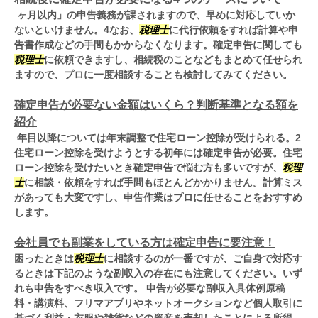
ヶ月以内」の申告義務が課されますので、早めに対応していか
ないといけません。4なお、
税理士
に代行依頼をすれば計算や申
告書作成などの手間もかからなくなります。確定申告に関しても
税理士
に依頼できますし、相続税のことなどもまとめて任せられ
ますので、プロに一度相談することも検討してみてください。
確定申告が必要ない金額はいくら？判断基準となる額を
紹介
年目以降については年末調整で住宅ローン控除が受けられる。2
住宅ローン控除を受けようとする初年には確定申告が必要。住宅
ローン控除を受けたいとき確定申告で悩む方も多いですが、
税理
士
に相談・依頼をすれば手間もほとんどかかりません。計算ミス
があっても大変ですし、申告作業はプロに任せることをおすすめ
します。
会社員でも副業をしている方は確定申告に要注意！
困ったときは
税理士
に相談するのが一番ですが、ご自身で対応す
るときは下記のような副収入の存在にも注意してください。いず
れも申告をすべき収入です。 申告が必要な副収入具体例原稿
料・講演料、フリマアプリやネットオークションなど個人取引に