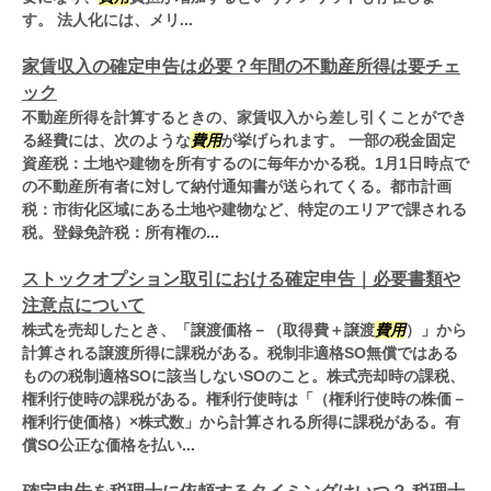
す。 法人化には、メリ...
家賃収入の確定申告は必要？年間の不動産所得は要チェ
ック
不動産所得を計算するときの、家賃収入から差し引くことができ
る経費には、次のような
費用
が挙げられます。 一部の税金固定
資産税：土地や建物を所有するのに毎年かかる税。1月1日時点で
の不動産所有者に対して納付通知書が送られてくる。都市計画
税：市街化区域にある土地や建物など、特定のエリアで課される
税。登録免許税：所有権の...
ストックオプション取引における確定申告｜必要書類や
注意点について
株式を売却したとき、「譲渡価格－（取得費＋譲渡
費用
）」から
計算される譲渡所得に課税がある。税制非適格SO無償ではある
ものの税制適格SOに該当しないSOのこと。株式売却時の課税、
権利行使時の課税がある。権利行使時は「（権利行使時の株価－
権利行使価格）×株式数」から計算される所得に課税がある。有
償SO公正な価格を払い...