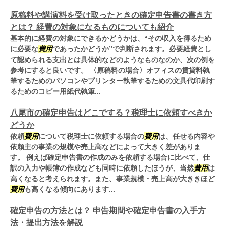
原稿料や講演料を受け取ったときの確定申告書の書き方
とは？ 経費の対象になるものについても紹介
基本的に経費の対象にできるかどうかは、“その収入を得るため
に必要な
費用
であったかどうか”で判断されます。必要経費とし
て認められる支出とは具体的などのようなものなのか、次の例を
参考にすると良いです。 〈原稿料の場合〉オフィスの賃貸料執
筆するためのパソコンやプリンター執筆するための文具代印刷す
るためのコピー用紙代執筆...
八尾市の確定申告はどこでする？税理士に依頼すべきか
どうか
依頼
費用
について税理士に依頼する場合の
費用
は、任せる内容や
依頼主の事業の規模や売上高などによって大きく差がありま
す。 例えば確定申告書の作成のみを依頼する場合に比べて、仕
訳の入力や帳簿の作成なども同時に依頼したほうが、当然
費用
は
高くなると考えられます。また、事業規模・売上高が大ききほど
費用
も高くなる傾向にあります...
確定申告の方法とは？ 申告期間や確定申告書の入手方
法・提出方法を解説