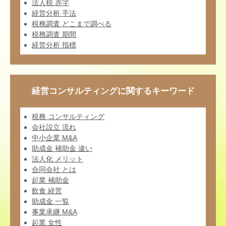
法人税 赤字
経営分析 手法
税務調査 どこまで調べる
税務調査 期間
経営分析 指標
経営コンサルティングに関するキーワード
税務 コンサルティング
会社設立 流れ
中小企業 M&A
助成金 補助金 違い
法人化 メリット
合同会社 とは
起業 補助金
飲食 経営
助成金 一覧
事業承継 M&A
起業 女性