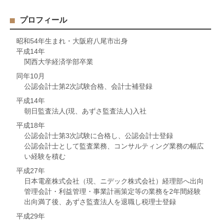
プロフィール
昭和54年生まれ・大阪府八尾市出身
平成14年
関西大学経済学部卒業
同年10月
公認会計士第2次試験合格、会計士補登録
平成14年
朝日監査法人(現、あずさ監査法人)入社
平成18年
公認会計士第3次試験に合格し、公認会計士登録
公認会計士として監査業務、コンサルティング業務の幅広
い経験を積む
平成27年
日本電産株式会社（現、ニデック株式会社）経理部へ出向
管理会計・利益管理・事業計画策定等の業務を2年間経験
出向満了後、あずさ監査法人を退職し税理士登録
平成29年