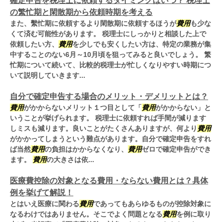
確定申告を税理士に依頼するタイミングはいつ？ 税理士
の繁忙期と閑散期から依頼時期を考える
また、繫忙期に依頼するより閑散期に依頼するほうが
費用
も少な
くて済む可能性があります。 税理士にしっかりと相談した上で
依頼したい方、
費用
を少しでも安くしたい方は、特定の業務が集
中することのない6月～10月頃を狙ってみると良いでしょう。 繁
忙期について続いて、比較的税理士が忙しくなりやすい時期につ
いて説明していきます...
自分で確定申告する場合のメリット・デメリットとは？
費用
がかからないメリット１つ目として「
費用
がかからない」と
いうことが挙げられます。 税理士に依頼すれば手間が減ります
しミスも減ります。良いことがたくさんありますが、何より
費用
がかかってしまうという難点があります。自分で確定申告をすれ
ば当然
費用
の負担はかからなくなり、
費用
ゼロで確定申告ができ
ます。
費用
の大きさは依...
医療費控除の対象となる費用・ならない費用とは？具体
例を挙げて解説！
とはいえ医療に関わる
費用
であってもあらゆるものが控除対象に
なるわけではありません。そこでよく問題となる
費用
を例に取り