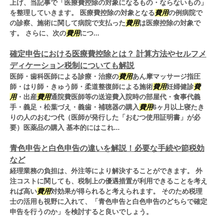
上げ、当記事で「医療費控除の対象になるもの・ならないもの」
を整理していきます。 医療費控除の対象となる
費用
の例病院で
の診察、施術に関して病院で支払った
費用
は医療控除の対象で
す。 さらに、次の
費用
につ...
確定申告における医療費控除とは？ 計算方法やセルフメ
ディケーション税制についても解説
医師・歯科医師による診療・治療の
費用
あん摩マッサージ指圧
師・はり師・きゅう師・柔道整復師による施術
費用
妊婦健診
費
用
・出産
費用
通院費医師等の送迎費入院時の部屋代・食事代義
手・義足・松葉づえ・義歯・補聴器の購入
費用
6ヶ月以上寝たき
りの人のおむつ代（医師が発行した「おむつ使用証明書」が必
要）医薬品の購入 基本的にはこれ...
青色申告と白色申告の違いを解説！必要な手続や節税効
など
経理業務の負担は、外注等により解決することができます。 外
注コストに関しても、税制上の優遇措置が利用できることを考え
れば高い
費用
対効果が得られると考えられます。 そのため税理
士の活用も視野に入れて、「青色申告と白色申告のどちらで確定
申告を行うのか」を検討すると良いでしょう。