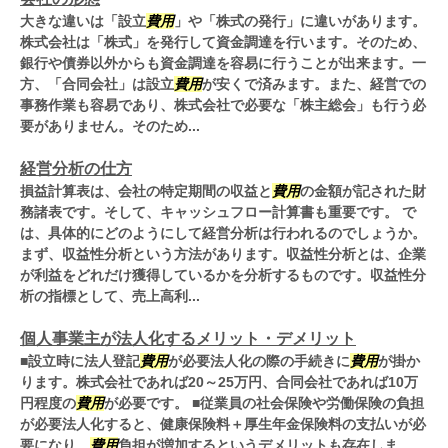
大きな違いは「設立
費用
」や「株式の発行」に違いがあります。
株式会社は「株式」を発行して資金調達を行います。そのため、
銀行や債券以外からも資金調達を容易に行うことが出来ます。一
方、「合同会社」は設立
費用
が安くで済みます。また、経営での
事務作業も容易であり、株式会社で必要な「株主総会」も行う必
要がありません。そのため...
経営分析の仕方
損益計算表は、会社の特定期間の収益と
費用
の金額が記された財
務諸表です。そして、キャッシュフロー計算書も重要です。 で
は、具体的にどのようにして経営分析は行われるのでしょうか。
まず、収益性分析という方法があります。収益性分析とは、企業
が利益をどれだけ獲得しているかを分析するものです。収益性分
析の指標として、売上高利...
個人事業主が法人化するメリット・デメリット
■設立時に法人登記
費用
が必要法人化の際の手続きに
費用
が掛か
ります。株式会社であれば20～25万円、合同会社であれば10万
円程度の
費用
が必要です。 ■従業員の社会保険や労働保険の負担
が必要法人化すると、健康保険料＋厚生年金保険料の支払いが必
要になり、
費用
負担が増加するというデメリットも存在しま