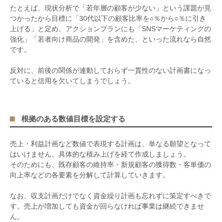
たとえば、現状分析で「若年層の顧客が少ない」という課題が見
つかったから目標に「
30
代以下の顧客比率を○％から○％に引き
上げる」と定め、アクションプランにも「
SNS
マーケティングの
強化」「若者向け商品の開発」を含めた、といった流れなら自然
です。
反対に、前後の関係が連動しておらず一貫性のない計画書になっ
ていると信用を欠いてしまうでしょう。
根拠のある数値目標を設定する
売上・利益計画など数値で表現する計画は、単なる願望となって
はいけません。具体的な積み上げを経て作成しましょう。
そのためにも、既存顧客の維持率・新規顧客の獲得数・客単価の
向上率などの各要素を分解して計算していきます。
なお、収支計画だけでなく資金繰り計画も忘れずに策定すべきで
す。売上が増加しても資金が回らなければ事業は継続できませ
ん。