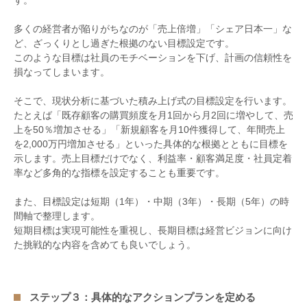
す。
多くの経営者が陥りがちなのが「売上倍増」「シェア日本一」な
ど、ざっくりとし過ぎた根拠のない目標設定です。
このような目標は社員のモチベーションを下げ、計画の信頼性を
損なってしまいます。
そこで、現状分析に基づいた積み上げ式の目標設定を行います。
たとえば「既存顧客の購買頻度を月
1
回から月
2
回に増やして、売
上を
50
％増加させる」「新規顧客を月
10
件獲得して、年間売上
を
2,000
万円増加させる」といった具体的な根拠とともに目標を
示します。売上目標だけでなく、利益率・顧客満足度・社員定着
率など多角的な指標を設定することも重要です。
また、目標設定は短期（
1
年）・中期（
3
年）・長期（
5
年）の時
間軸で整理します。
短期目標は実現可能性を重視し、長期目標は経営ビジョンに向け
た挑戦的な内容を含めても良いでしょう。
ステップ３：具体的なアクションプランを定める