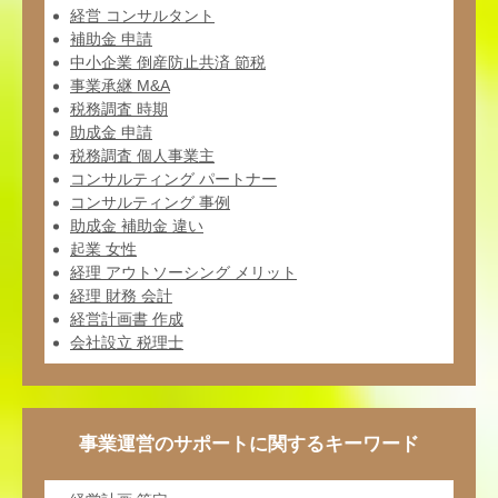
経営 コンサルタント
補助金 申請
中小企業 倒産防止共済 節税
事業承継 M&A
税務調査 時期
助成金 申請
税務調査 個人事業主
コンサルティング パートナー
コンサルティング 事例
助成金 補助金 違い
起業 女性
経理 アウトソーシング メリット
経理 財務 会計
経営計画書 作成
会社設立 税理士
事業運営のサポートに関するキーワード