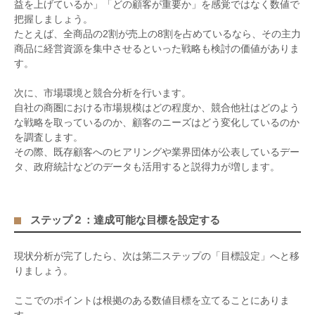
益を上げているか」「どの顧客が重要か」を感覚ではなく数値で
把握しましょう。
たとえば、全商品の
2
割が売上の
8
割を占めているなら、その主力
商品に経営資源を集中させるといった戦略も検討の価値がありま
す。
次に、市場環境と競合分析を行います。
自社の商圏における市場規模はどの程度か、競合他社はどのよう
な戦略を取っているのか、顧客のニーズはどう変化しているのか
を調査します。
その際、既存顧客へのヒアリングや業界団体が公表しているデー
タ、政府統計などのデータも活用すると説得力が増します。
ステップ２：達成可能な目標を設定する
現状分析が完了したら、次は第二ステップの「目標設定」へと移
りましょう。
ここでのポイントは根拠のある数値目標を立てることにありま