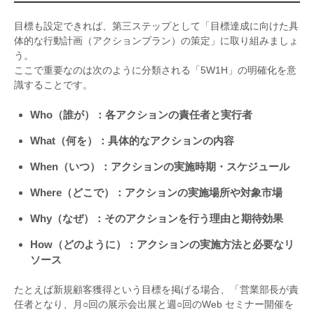
目標も設定できれば、第三ステップとして「目標達成に向けた具
体的な行動計画（アクションプラン）の策定」に取り組みましょ
う。
ここで重要なのは次のように分類される「
5W1H
」の明確化を意
識することです。
Who（誰が）：各アクションの責任者と実行者
What（何を）：具体的なアクションの内容
When（いつ）：アクションの実施時期・スケジュール
Where（どこで）：アクションの実施場所や対象市場
Why（なぜ）：そのアクションを行う理由と期待効果
How（どのように）：アクションの実施方法と必要なリ
ソース
たとえば新規顧客獲得という目標を掲げる場合、「営業部長が責
任者となり、月○回の展示会出展と週○回の
Web
セミナー開催を