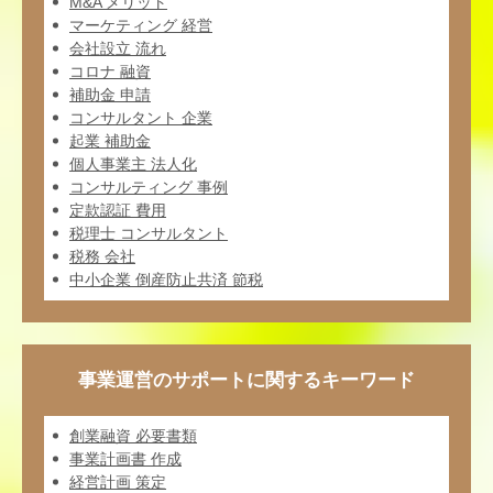
M&A メリット
マーケティング 経営
会社設立 流れ
コロナ 融資
補助金 申請
コンサルタント 企業
起業 補助金
個人事業主 法人化
コンサルティング 事例
定款認証 費用
税理士 コンサルタント
税務 会社
中小企業 倒産防止共済 節税
事業運営のサポートに関するキーワード
創業融資 必要書類
事業計画書 作成
経営計画 策定