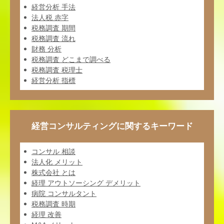
経営分析 手法
法人税 赤字
税務調査 期間
税務調査 流れ
財務 分析
税務調査 どこまで調べる
税務調査 税理士
経営分析 指標
経営コンサルティングに関するキーワード
コンサル 相談
法人化 メリット
株式会社 とは
経理 アウトソーシング デメリット
病院 コンサルタント
税務調査 時期
経理 改善