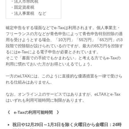
・法人市県民税
・固定資産税
・法人事業税 など
確定申告をする場面などで
e-Tax
は利用されます。個人事業主・
フリーランスの方などが青色申告によって青色申告特別控除の適
用を受けようとする場合、「
10
万円」「
55
万円」「
65
万円」の
3
段階で控除額が設けられているのですが、最大の
65
万円を控除す
るには
e-Tax
による電子申告が必要とされています。
そこで「書面での手続でもかまわない」と考える方でも
e-Tax
の
利用に慣れておいた方がお得といえるでしょう。
一方の
eLTAX
には、このように直接的な優遇措置を一律で受けら
れる仕組みはありません。
なお、オンライン上のサービスではありますが、
eLTAX
と
e-Tax
はいずれも利用可能時間に制限があります。
《
e-Tax
の利用可能時間 》
祝日や
12
月
29
日～
1
月
3
日を除く火曜日から金曜日：
24
時