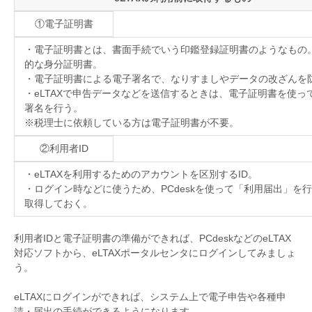
①電子証明書
・電子証明書とは、書面手続でいう印鑑登録証明書のようなもの
的な身分証明書。
・電子証明書による電子署名で、なりすましやデータの改ざんを
・
eLTAX
で申告データなどを送信するときは、電子証明書を使っ
署名を行う。
※税理士に依頼している方は電子証明書が不要。
②利用者
ID
・
eLTAX
を利用するためのアカウントを区別する
ID
。
・ログイン時などに使うため、
PCdesk
を使って「利用届出」を行
取得しておく。
利用者
ID
と電子証明書の準備ができれば、
PCdesk
などの
eLTAX
対応ソフトから、
eLTAX
ポータルセンタにログインしてみましょ
う。
eLTAX
にログインができれば、システム上で電子申告や各種申
請・届出の手続ができるようになります。