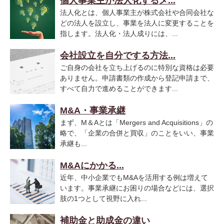
個人事業主が法人化するメ...
法人化とは、個人事業主が株式会社や合同会社な
どの法人を設立し、事業を法人に変更することを
指します。法人化・法人成りには、...
会社設立を自分でする方法...
ご自身の会社を立ち上げるのに特別な資格は必要
ありません。申請書類の作成から登記申請まで、
すべて自力で進めることができます...
M&A・事業承継
まず、M＆Aとは「Mergers and Acquisitions」の
略で、「企業の合併と買収」のことをいい、事業
承継も...
M&Aにかかる...
近年、中小企業でもM&Aを活用する例は増えて
います。事業承継にお困りの場合などには、選択
肢の1つとして視野に入れ...
補助金と助成金の違い