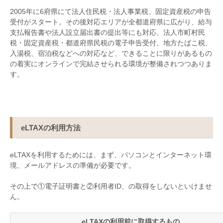
2005
年に
6
府県にて法人住民税・法人事業税、固定資産税の申告
受付がスタート。その後対応エリアが全都道府県に広がり、給与
支払報告書や法人設立届出書の提出等にも対応。法人市町村民
税・固定資産税・都道府県民税の電子申告受付、地方たばこ税、
入湯税、宿泊税などへの対応など、できることに限りがあるもの
の着実にオンラインで完結させられる環境が整備されつつありま
す。
eLTAXの利用方法
eLTAX
を利用するためには、まず、パソコンとインターネット環
境、メールアドレスの準備が必要です。
その上で①電子証明書と②利用者
ID
、の取得をしないといけませ
ん。
eLTAXの利用前に取得するもの