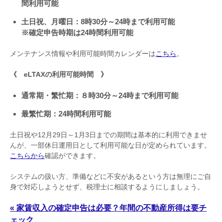
間利用可能
土日祝、月曜日：
8
時
30
分～
24
時まで利用可能
※確定申告時期は
24
時間利用可能
メンテナンス情報や利用可能時間カレンダーは
こちら
。
《
eLTAX
の利用可能時間 》
通常期・繁忙期：８時
30
分～
24
時まで利用可能
最繁忙期：
24
時間利用可能
土日祝や
12
月
29
日～
1
月
3
日までの期間は基本的に利用できませ
んが、一部休日運用日として利用可能な日が定められています。
こちらから
確認ができます。
システムの扱い方、準備などに不安があるという方は無理にご自
身で対応しようとせず、税理士に相談するようにしましょう。
« 家賃収入の確定申告は必要？年間の不動産所得は要チ
ェック