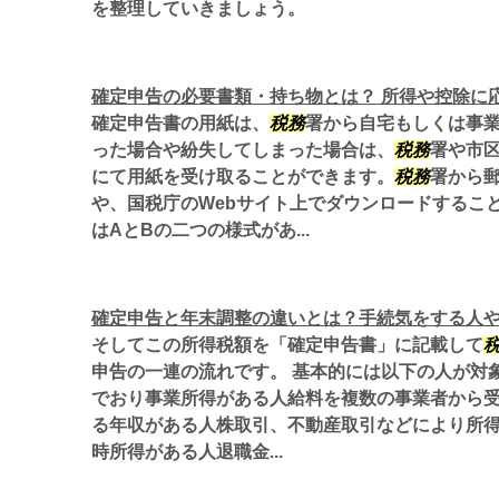
を整理していきましょう。
確定申告の必要書類・持ち物とは？ 所得や控除に
確定申告書の用紙は、
税務
署から自宅もしくは事
った場合や紛失してしまった場合は、
税務
署や市
にて用紙を受け取ることができます。
税務
署から
や、国税庁のWebサイト上でダウンロードするこ
はAとBの二つの様式があ...
確定申告と年末調整の違いとは？手続気をする人
そしてこの所得税額を「確定申告書」に記載して
申告の一連の流れです。 基本的には以下の人が対
でおり事業所得がある人給料を複数の事業者から受け
る年収がある人株取引、不動産取引などにより所
時所得がある人退職金...