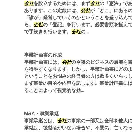
会社
を設立するためには、まず
会社
の「憲法」で
あります。この定款には、
会社
が「どこ」にある
「誰が」経営していくのかということを盛り込んで
ら、
会社
の「登記」を行います。必要書類を揃え
で手続きを行います。
会社
の...
事業計画書の作成
事業計画書には、
会社
の今後のビジネスの展開を
を得やすくなります。しかし、事業計画書にどの
ということをお悩みの経営者の方は数多くいらっし
まず事業の目的や内容を記します。事業計画書に
ることによって視覚的な効...
M&A・事業承継
事業承継とは、
会社
の事業の一部又は全部を他人
承継は、後継者がいない場合や、不景気、亡くな