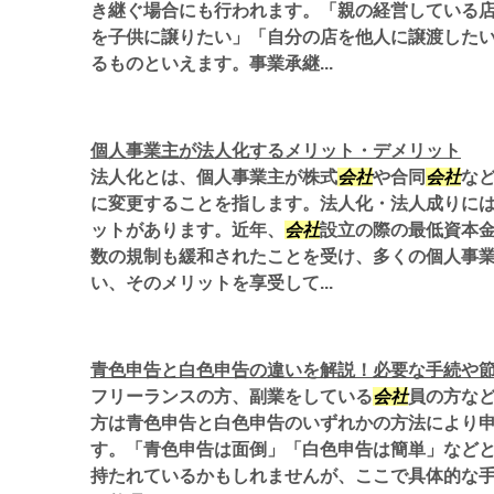
き継ぐ場合にも行われます。「親の経営している
を子供に譲りたい」「自分の店を他人に譲渡した
るものといえます。事業承継...
個人事業主が法人化するメリット・デメリット
法人化とは、個人事業主が株式
会社
や合同
会社
な
に変更することを指します。法人化・法人成りに
ットがあります。近年、
会社
設立の際の最低資本
数の規制も緩和されたことを受け、多くの個人事
い、そのメリットを享受して...
青色申告と白色申告の違いを解説！必要な手続や
フリーランスの方、副業をしている
会社
員の方な
方は青色申告と白色申告のいずれかの方法により
す。「青色申告は面倒」「白色申告は簡単」など
持たれているかもしれませんが、ここで具体的な