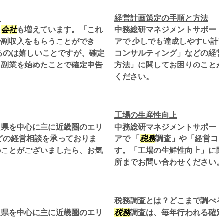
！
経営計画策定の手順と方法
た
会社
も増えています。「これ
中務総研マネジメントサポー
で副収入をもらうことができ
アで 少しでも達成しやすい
るのは嬉しいことですが、確定
コンサルティング」などの経
も副業を始めたことで確定申告
方法」に関してお困りのこと
ください。
工場の生産性向上
良県を中心に主に近畿圏のエリ
中務総研マネジメントサポー
どの経営相談を承っておりま
アで 「
税務
調査」や「経営コ
のことがございましたら、お気
す。「工場の生鮮性向上」に
所までお問い合わせください
税務調査とは？どこまで調べ
良県を中心に主に近畿圏のエリ
税務
調査は、毎年行われる確