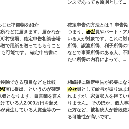
ンスであっても原則として...
応じた準備物を紹介
確定申告の方法とは？ 申告
業所などに届きます。届かなか
つまり、
会社
員やパート・ア
区町村役場、確定申告相談会場
いる人が対象です。これに対
郵送で用紙を送ってもらうこと
所得、譲渡所得、利子所得の
とも可能です。 確定申告書に
などで事業所得のある人、不
たい所得の内容によって、...
や控除できる項目などを比較
相続後に確定申告が必要にな
税務
署に提出。というのが確定
会社
員として給与が振り込ま
象者となります。自営業を営ん
れますが、家賃収入を得てい
ている人2,000万円を超え
りません。 そのほか、個人
得が発生している人賞金等の一
た方など、被相続人が普段確
る可能性が高いです。