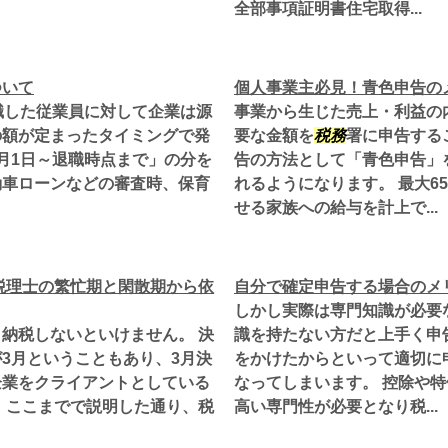
全部事項証明書住宅取得...
ついて
個人事業主必見！青色申告の
職した従業員に対して企業は源
事業から生じた売上・利益の
の額が定まったタイミングで発
要な金額を
税務
署に申告する
月1日～退職時点まで」の分を
告の方法として「青色申告」
動車ローンなどの審査時、保育
れるようになります。 最大
せる家族への給与を計上で...
税理士の繁忙期と閑散期から依
自分で確定申告する場合のメ
しかし実際は専門知識が必要
納税しないといけません。 決
識を持たない方だと上手く申
3月ということもあり、3月決
をかけたからといって適切に
企業をクライアントとしている
なってしまいます。 控除や
 ここまでで説明した通り、税
高い専門性が必要となり税...