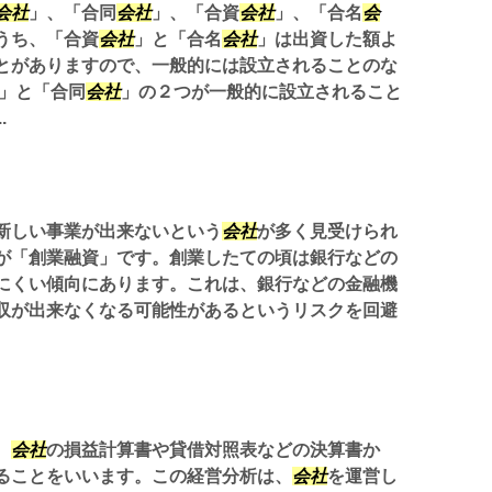
会社
」、「合同
会社
」、「合資
会社
」、「合名
会
うち、「合資
会社
」と「合名
会社
」は出資した額よ
とがありますので、一般的には設立されることのな
」と「合同
会社
」の２つが一般的に設立されること
.
新しい事業が出来ないという
会社
が多く見受けられ
が「創業融資」です。創業したての頃は銀行などの
にくい傾向にあります。これは、銀行などの金融機
収が出来なくなる可能性があるというリスクを回避
、
会社
の損益計算書や貸借対照表などの決算書か
ることをいいます。この経営分析は、
会社
を運営し