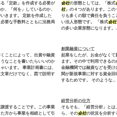
ある「定款」を作成する必要が
会社
の形態としては、「株式
のか、「何を」しているのか、
社
」の４つがあります。この
いきます。 定款を作成した
りも多くの額で責任を負うこ
て必要な手数料とともに法務局
い法人形態です。 「株式
会社
の多い企業形態になります。..
創業融資について
書くことによって、出資や融資
起業をしたが、お金がなくて
ようなことを書いたらいいのか
ます。その中で利用できるの
ゃいます。 事業計画書には、
金融機関では融資などを受け
は文章だけでなく、図で説明す
関が新規事業に対する資金回
するためです。 そのような...
経営分析の仕方
に譲渡することです。この事業
そもそも、「経営分析」とは
った方から事業を相続として引
ら、その
会社
の状況を分析す