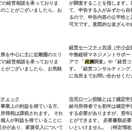
どの経営相談を承っておりま
が調査することを指します。
りのことがございましたら、お
て、申告する人がみずから自
るので、申告内容の公平性と
可欠です。意図的な改ざんや虚.
経営セーフティ共済（中小企
良県を中心に主に近畿圏のエリ
中務総研マネジメントサポー
どの経営相談を承っておりま
アで 「
税務
調査」や「経営コ
ことがございましたら、お気軽
す。「経営コンサルティング
に当所までお問い合わせくだ
要チェック
住宅ローン控除とは？確定申
て事業上の利益を得ている方、
給与所得者でも初年は確定申
所得税は課税されます。 それ
する必要がありますが、翌年
に個人が利益を得ていることに
とができます。 必要書類必
区分があり、家賃収入について
いといけません。 （特定増