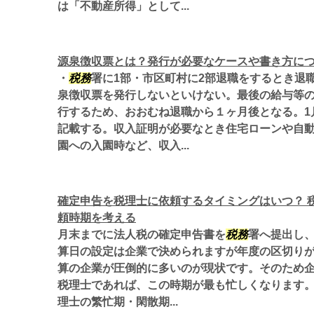
は「不動産所得」として...
源泉徴収票とは？発行が必要なケースや書き方に
・
税務
署に1部・市区町村に2部退職をするとき退
泉徴収票を発行しないといけない。最後の給与等
行するため、おおむね退職から１ヶ月後となる。1
記載する。収入証明が必要なとき住宅ローンや自
園への入園時など、収入...
確定申告を税理士に依頼するタイミングはいつ？ 
頼時期を考える
月末までに法人税の確定申告書を
税務
署へ提出し、
算日の設定は企業で決められますが年度の区切りが
算の企業が圧倒的に多いのが現状です。そのため
税理士であれば、この時期が最も忙しくなります。
理士の繁忙期・閑散期...