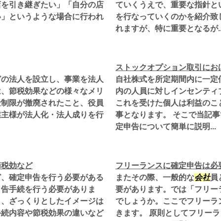
店を引き継ぎたい」「自分の店
ていくうえで、重要な指針と
い」というような場合に行われ
を行なっていくのかを紹介致
れますが、特に重要となるが..
ストックオプション取引にお
どの法人を設立し、事業を法人
自社株式を所定期間内に一定
は、節税効果などの様々なメリ
内の人員に対しインセンティ
金制限が撤廃されたこと、役員
これを受けた個人は利益のこ
業主様が法人化・法人成りを行
事となります。 そこで当記
定申告について簡単に説明...
節税効など
フリーランスに確定申告は必
ど、確定申告を行う必要がある
またその際、一般的な
会社
員
申告手続を行う必要がありま
要があります。では「フリー
と、ざっくりとしたイメージは
でしょうか。ここでフリーラ
手続内容や節税効果の違いなど
きます。 原則としてフリー