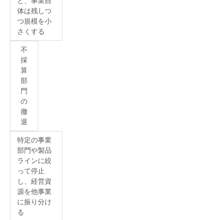
ど、事業自
体は残しつ
つ規模を小
さくする
不
採
算
部
門
の
撤
退
特定の事業
部門や製品
ラインに絞
って停止
し、経営資
源を他事業
に振り分け
る