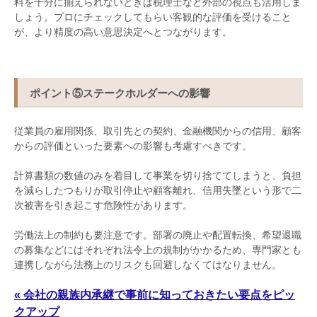
料を十分に揃えられないときは税理士など外部の視点も活用しま
しょう。プロにチェックしてもらい客観的な評価を受けること
が、より精度の高い意思決定へとつながります。
ポイント
⑤
ステークホルダーへの影響
従業員の雇用関係、取引先との契約、金融機関からの信用、顧客
からの評価といった要素への影響も考慮すべきです。
計算書類の数値のみを着目して事業を切り捨ててしまうと、負担
を減らしたつもりが取引停止や顧客離れ、信用失墜という形で二
次被害を引き起こす危険性があります。
労働法上の制約も要注意です。部署の廃止や配置転換、希望退職
の募集などにはそれぞれ法令上の規制がかかるため、専門家とも
連携しながら法務上のリスクも回避しなくてはなりません。
« 会社の親族内承継で事前に知っておきたい要点をピッ
クアップ