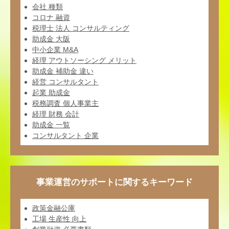
会社 種類
コロナ 融資
税理士 法人 コンサルティング
助成金 大阪
中小企業 M&A
経理 アウトソーシング メリット
助成金 補助金 違い
経営 コンサルタント
起業 助成金
税務調査 個人事業主
経理 財務 会計
助成金 一覧
コンサルタント 企業
事業運営のサポートに関するキーワード
政策金融公庫
工場 生産性 向上