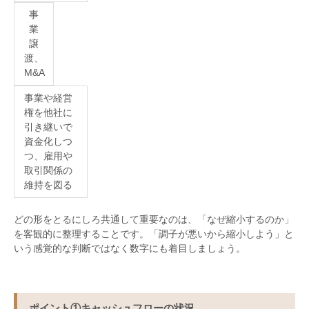
事
業
譲
渡、
M&A
事業や経営
権を他社に
引き継いで
資金化しつ
つ、雇用や
取引関係の
維持を図る
どの形をとるにしろ共通して重要なのは、「なぜ縮小するのか」
を客観的に整理することです。「調子が悪いから縮小しよう」と
いう感覚的な判断ではなく数字にも着目しましょう。
ポイント
①
キャッシュフローの状況