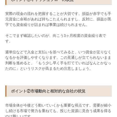
実際の現金の流れを把握することが大切です。損益が赤字でも手
元資金に余裕があれば持ちこたえられますし、反対に、損益が黒
字でも資金繰りが詰まれば事業は続けられません。
そこでまず確認したいのが、向こう
3
ヶ月程度の資金繰り表で
す。
週単位などで入金と支払いを並べてみると、いつ資金が足りなく
なるかを評価しやすくなります。この見通しが立てられないまま
判断を進めると、「もう少し早く手を打てていればなんとかなっ
たのに」というリスクが高まるため注意しましょう。
ポイント
②
市場動向と相対的な自社の状況
市場全体が今後どう動いていくかも重要な視点です。需要が縮小
し続ける市場で努力を重ねても、投じた資源に見合う成果を得る
のは難しいです。