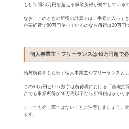
もし年間
20
万円を超える事業所得が発生している
なお、このときの所得の計算では、手元に入って
必要経費で
80
万円使っているのなら所得は
20
万円
個人事業主・フリーランスは48万円超で
給与所得をもらわず個人事業主やフリーランスと
この
48
万円という数字は所得税における「基礎控
合でも事業所得が
48
万円以下なら所得税はかかり
ここでも売上高ではないことに注意しましょう。
ます。