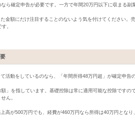
のなら確定申告が必要です。一方で年間
20
万円以下に収まる副
きた金額にだけ注目することのないよう気を付けてください。
です。
必要
して活動をしているのなら、「年間所得
48
万円超」が確定申告
除額」を指しています。基礎控除は常に適用可能な控除ですの
ません。
売上高が
500
万円でも、経費が
460
万円なら所得は
40
万円となり