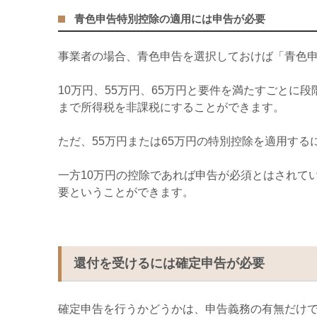
青色申告特別控除の適用には申告が必要
事業者の場合、青色申告を選択しておけば「青色
10
万円、
55
万円、
65
万円と要件を満たすごとに段
まで所得税を非課税にすることができます。
ただ、
55
万円または
65
万円の特別控除を適用する
一方
10
万円の控除であれば申告が必須とはされて
要ということができます。
還付を受けるには確定申告が必要
確定申告を行うかどうかは、申告義務の有無だけ