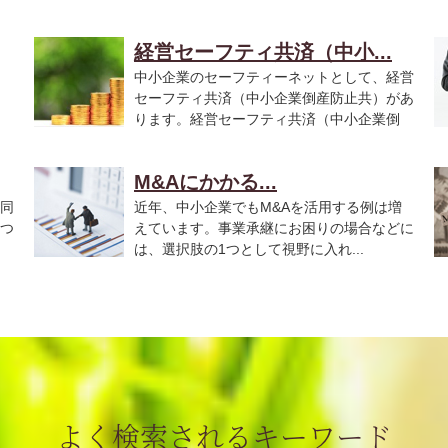
経営セーフティ共済（中小...
中小企業のセーフティーネットとして、経営
セーフティ共済（中小企業倒産防止共）があ
ります。経営セーフティ共済（中小企業倒
産...
こ.
M&Aにかかる...
同
近年、中小企業でもM&Aを活用する例は増
つ
えています。事業承継にお困りの場合などに
は、選択肢の1つとして視野に入れ...
必.
よく検索されるキーワード