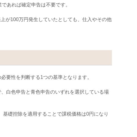
業であれば確定申告は不要です。
売上が
100
万円発生していたとしても、仕入やその他
の必要性を判断する
1
つの基準となります。
で、白色申告と青色申告のいずれを選択している場
、基礎控除を適用することで課税価格は
0
円になり