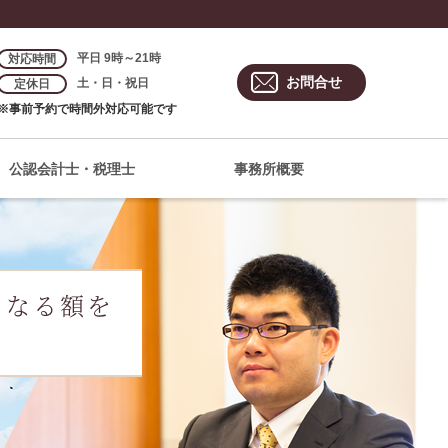
平日 9時～21時
対応時間
お問合せ
土・日・祝日
定休日
※事前予約で時間外対応可能です
公認会計士・税理士
事務所概要
となる額を
ト