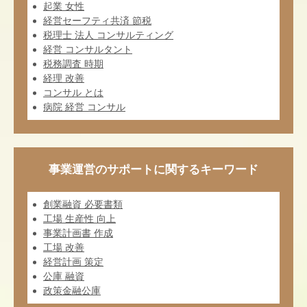
起業 女性
経営セーフティ共済 節税
税理士 法人 コンサルティング
経営 コンサルタント
税務調査 時期
経理 改善
コンサル とは
病院 経営 コンサル
事業運営のサポートに関するキーワード
創業融資 必要書類
工場 生産性 向上
事業計画書 作成
工場 改善
経営計画 策定
公庫 融資
政策金融公庫