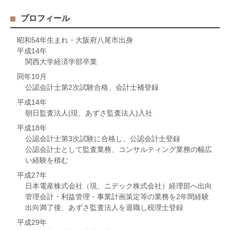
プロフィール
昭和54年生まれ・大阪府八尾市出身
平成14年
関西大学経済学部卒業
同年10月
公認会計士第2次試験合格、会計士補登録
平成14年
朝日監査法人(現、あずさ監査法人)入社
平成18年
公認会計士第3次試験に合格し、公認会計士登録
公認会計士として監査業務、コンサルティング業務の幅広
い経験を積む
平成27年
日本電産株式会社（現、ニデック株式会社）経理部へ出向
管理会計・利益管理・事業計画策定等の業務を2年間経験
出向満了後、あずさ監査法人を退職し税理士登録
平成29年