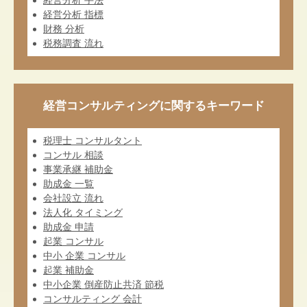
経営分析 手法
経営分析 指標
財務 分析
税務調査 流れ
経営コンサルティングに関するキーワード
税理士 コンサルタント
コンサル 相談
事業承継 補助金
助成金 一覧
会社設立 流れ
法人化 タイミング
助成金 申請
起業 コンサル
中小 企業 コンサル
起業 補助金
中小企業 倒産防止共済 節税
コンサルティング 会計