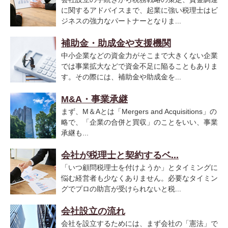
に関するアドバイスまで、起業に強い税理士はビ
ジネスの強力なパートナーとなりま...
補助金・助成金や支援機関
中小企業などの資金力がそこまで大きくない企業
では事業拡大などで資金不足に陥ることもありま
す。その際には、補助金や助成金を...
M&A・事業承継
まず、M＆Aとは「Mergers and Acquisitions」の
略で、「企業の合併と買収」のことをいい、事業
承継も...
会社が税理士と契約するベ...
「いつ顧問税理士を付けようか」とタイミングに
悩む経営者も少なくありません。必要なタイミン
グでプロの助言が受けられないと税...
会社設立の流れ
会社を設立するためには、まず会社の「憲法」で